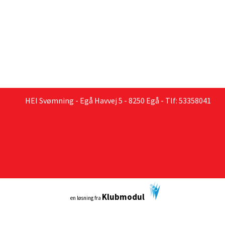
HEI Svømning - Egå Havvej 5 - 8250 Egå - Tlf: 53358041
Klubmodul
en løsning fra