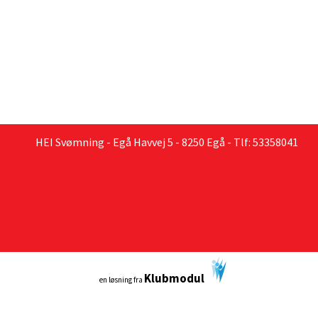
HEI Svømning - Egå Havvej 5 - 8250 Egå - Tlf: 53358041
Klubmodul
en løsning fra