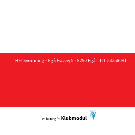
HEI Svømning - Egå Havvej 5 - 8250 Egå - Tlf: 53358041
Klubmodul
en løsning fra